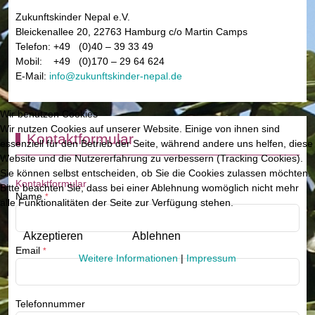
Zukunftskinder Nepal e.V.
Bleickenallee 20, 22763 Hamburg c/o Martin Camps
Telefon: +49 (0)40 – 39 33 49
Mobil: +49 (0)170 – 29 64 624
E-Mail:
info@zukunftskinder-nepal.de
Wir benutzen Cookies
Wir nutzen Cookies auf unserer Website. Einige von ihnen sind
Kontaktformular
essenziell für den Betrieb der Seite, während andere uns helfen, diese
Website und die Nutzererfahrung zu verbessern (Tracking Cookies).
Sie können selbst entscheiden, ob Sie die Cookies zulassen möchten.
Kontaktformular
Bitte beachten Sie, dass bei einer Ablehnung womöglich nicht mehr
Name
*
alle Funktionalitäten der Seite zur Verfügung stehen.
Akzeptieren
Ablehnen
Email
*
Weitere Informationen
|
Impressum
Telefonnummer