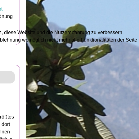
t
rdnung
en, diese Website und die Nutzererfahrung zu verbessern
Ablehnung womöglich nicht mehr alle Funktionalitäten der Seite
größtes
 dort
Ihnen