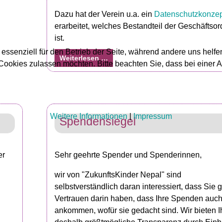
Dazu hat der Verein u.a. ein
Datenschutzkonzep
erarbeitet, welches Bestandteil der Geschäftso
ist.
 essenziell für den Betrieb der Seite, während andere uns helf
Weiterlesen …
 Cookies zulassen möchten. Bitte beachten Sie, dass bei einer 
Weitere Informationen
|
Impressum
Spendensiegel
er
Sehr geehrte Spender und Spenderinnen,
wir von "ZukunftsKinder Nepal" sind
selbstverständlich daran interessiert, dass Sie 
Vertrauen darin haben, dass Ihre Spenden auch
ankommen, wofür sie gedacht sind. Wir bieten 