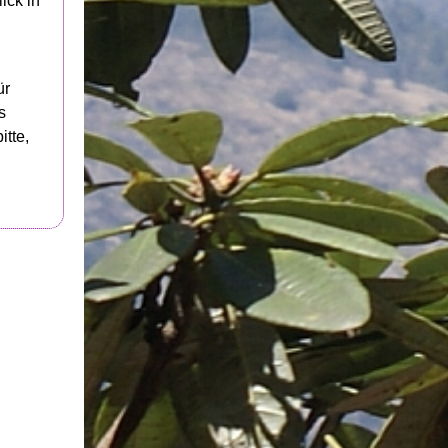
ick in
ür
s
tte,