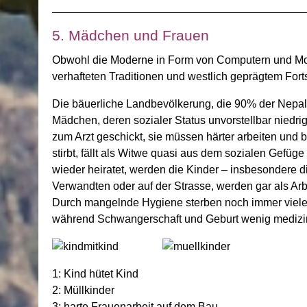
5. Mädchen und Frauen
Obwohl die Moderne in Form von Computern und Mobil
verhafteten Traditionen und westlich geprägtem Fortsc
Die bäuerliche Landbevölkerung, die 90% der Nepali 
Mädchen, deren sozialer Status unvorstellbar niedrig
zum Arzt geschickt, sie müssen härter arbeiten und
stirbt, fällt als Witwe quasi aus dem sozialen Gefüge
wieder heiratet, werden die Kinder – insbesondere 
Verwandten oder auf der Strasse, werden gar als Arbe
Durch mangelnde Hygiene sterben noch immer viele Ki
während Schwangerschaft und Geburt wenig medizinis
1: Kind hütet Kind
2: Müllkinder
3: harte Frauenarbeit auf dem Bau