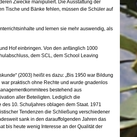
 deren Zwecke manipuliert. Die Ausstattung der
ulen Tische und Bänke fehlen, müssen die Schüler auf
nterrichtsinhalte und lernen sie mehr auswendig, als
s und Hof einbringen. Von den anfänglich 1000
 Schulabschluss, dem SCL, dem School Leaving
skunde“ (2003) heißt es dazu: „Bis 1950 war Bildung
ng war praktisch ohne Rechte und wurde gnadenlos
ulmanagementkommitees bestehend aus
tion aller Beteiligten. Lediglich die
e des 10. Schuljahres oblagen dem Staat. 1971
istischer Tendenzen die Schließung verschiedener
ndesweit sank in den darauffolgenden Jahren das
t bis heute wenig Interesse an der Qualität der