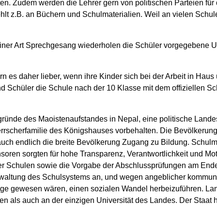
ten. Zudem werden die Lehrer gern von politischen Parteien für
fehlt z.B. an Büchern und Schulmaterialien. Weil an vielen Sch
In einer Art Sprechgesang wiederholen die Schüler vorgegebene U
rn es daher lieber, wenn ihre Kinder sich bei der Arbeit in Hau
nd Schüler die Schule nach der 10 Klasse mit dem offiziellen
gründe des Maoistenaufstandes in Nepal, eine politische Lande
Herrscherfamilie des Königshauses vorbehalten. Die Bevölkeru
auch endlich die breite Bevölkerung Zugang zu Bildung. Sch
ren sorgten für hohe Transparenz, Verantwortlichkeit und Motiva
 der Schulen sowie die Vorgabe der Abschlussprüfungen am End
Verwaltung des Schulsystems an, und wegen angeblicher kommun
 Lage gewesen wären, einen sozialen Wandel herbeizuführen. La
 als auch an der einzigen Universität des Landes. Der Staat ha