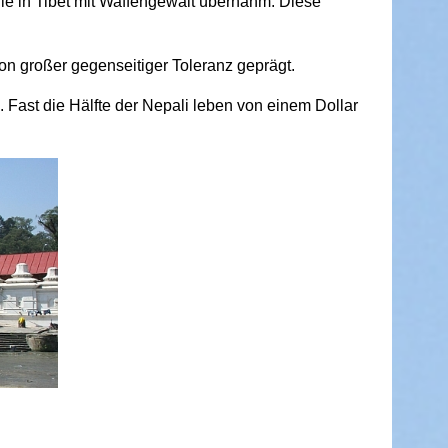
lle in Tibet mit Waffengewalt übernahm. Diese
n großer gegenseitiger Toleranz geprägt.
 Fast die Hälfte der Nepali leben von einem Dollar