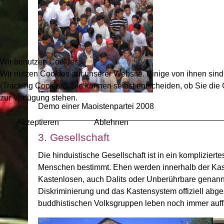
Wir benutzen Cookies
Wir nutzen Cookies auf unserer Website. Einige von ihnen sind
(Tracking Cookies). Sie können selbst entscheiden, ob Sie die
zur Verfügung stehen.
Demo einer Maoistenpartei 2008
Akzeptieren
Ablehnen
3. Gesellschaft
Die hinduistische Gesellschaft ist in ein komplizier
Menschen bestimmt. Ehen werden innerhalb der Kaste 
Kastenlosen, auch Dalits oder Unberührbare genann
Diskriminierung und das Kastensystem offiziell abge
buddhistischen Volksgruppen leben noch immer auffa